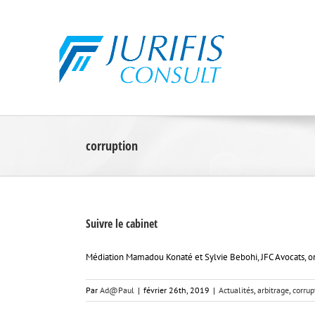
Skip
to
content
corruption
Suivre le cabinet
Médiation Mamadou Konaté et Sylvie Bebohi, JFC Avocats, ont 
Par
Ad@Paul
|
février 26th, 2019
|
Actualités
,
arbitrage
,
corrup